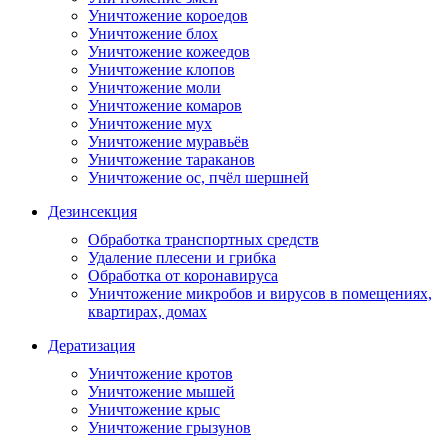
Уничтожение короедов
Уничтожение блох
Уничтожение кожеедов
Уничтожение клопов
Уничтожение моли
Уничтожение комаров
Уничтожение мух
Уничтожение муравьёв
Уничтожение тараканов
Уничтожение ос, пчёл шершней
Дезинсекция
Обработка транспортных средств
Удаление плесени и грибка
Обработка от коронавируса
Уничтожение микробов и вирусов в помещениях,
квартирах, домах
Дератизация
Уничтожение кротов
Уничтожение мышей
Уничтожение крыс
Уничтожение грызунов